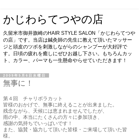
かじわらてつやの店
久留米市御井旗崎のHAIR STYLE SALON「かじわらてつや
の店」です。当店は鍼灸師の先生に教えて頂いたマッサー
ジと頭皮のツボを刺激しながらのシャンプーが大好評で
す。日頃の疲れを癒しにぜひお越し下さい。もちろんカッ
ト、カラー、パーマも一生懸命やらせていただきます！
2009年5月6日水曜日
無事に！
第４回 チャリボラカット
皆様のおかげで、無事に終えることが出来ました。
残念ながら、天候には恵まれませんでしたが、
雨の中、本当にたくさんの方々に参加頂き、
感謝の気持ちでいっぱいです！
また、協賛・協力して頂いた皆様・ご来場して頂いた皆
様。